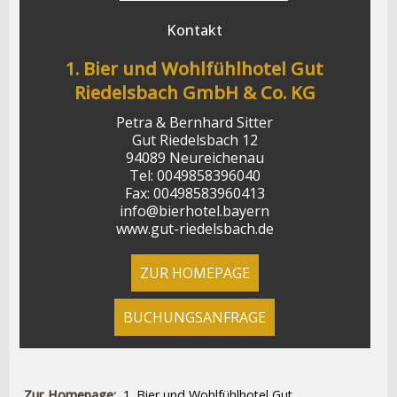
Kontakt
1. Bier und Wohlfühlhotel Gut
Riedelsbach GmbH & Co. KG
Petra & Bernhard Sitter
Gut Riedelsbach 12
94089 Neureichenau
Tel: 0049858396040
Fax: 00498583960413
info@bierhotel.bayern
www.gut-riedelsbach.de
ZUR HOMEPAGE
BUCHUNGSANFRAGE
Zur Homepage:
1. Bier und Wohlfühlhotel Gut