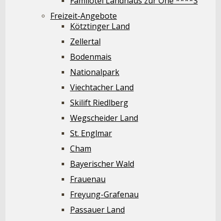
Familotel Landhaus zur Ohe ****S
Freizeit-Angebote
Kötztinger Land
Zellertal
Bodenmais
Nationalpark
Viechtacher Land
Skilift Riedlberg
Wegscheider Land
St. Englmar
Cham
Bayerischer Wald
Frauenau
Freyung-Grafenau
Passauer Land